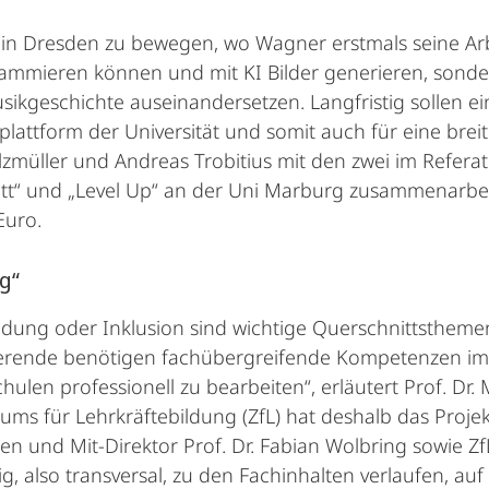
 in Dresden zu bewegen, wo Wagner erstmals seine Ar
ammieren können und mit KI Bilder generieren, sonde
sikgeschichte auseinandersetzen. Langfristig sollen e
lattform der Universität und somit auch für eine breite
üller und Andreas Trobitius mit den zwei im Referat
tt“ und „Level Up“ an der Uni Marburg zusammenarbeite
Euro.
g“
dung oder Inklusion sind wichtige Querschnittsthemen
dierende benötigen fachübergreifende Kompetenzen im 
hulen professionell zu bearbeiten“, erläutert Prof. Dr
ums für Lehrkräftebildung (ZfL) hat deshalb das Proje
n und Mit-Direktor Prof. Dr. Fabian Wolbring sowie Z
g, also transversal, zu den Fachinhalten verlaufen, auf