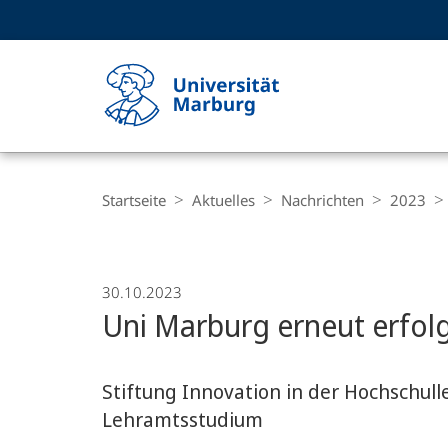
Service-
HIGH-CONTRAST VERSION
SUCHE UND SUCHERGEBNIS
Navigation
Haupt-
Navigation
Breadcrumb-
Philipps-
Navigation
Startseite
Aktuelles
Nachrichten
2023
Universität
Marburg
30.10.2023
Uni Marburg erneut erfolg
Stiftung Innovation in der Hochschul
Lehramtsstudium