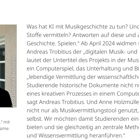
Was hat KI mit Musikgeschichte zu tun? Un
Stoffe vermitteln? Antworten auf diese und 
Geschichte. Spielen.“ Ab April 2024 widmen s
Andreas Trobitius der „digitalen Musik- und
Foto: Gabriele Neumann
lautet der Untertitel des Projekts in der Mu
ein Computerspiel, das Unterhaltung und Bil
„lebendige Vermittlung der wissenschaftli
Studierende historische Dokumente nicht n
eines kreativen Prozesses in einem Computer
sagt Andreas Trobitius. Und Anne Holzmüller
nicht nur als Musikvermittlungstool genutzt
selbst. Wir möchten damit Studierenden ein
.“ mit
bieten und sie gleichzeitig an zentrale Met
Game.
und Wissensvermittlung heranführen.“