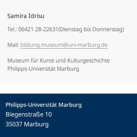
Samira Idrisu
Tel.: 06421 28-22631(Dienstag bis Donnerstag)
Mail:
bildung.museum@uni-marburg.de
Museum für Kunst und Kulturgeschichte
Philipps-Universität Marburg
Kontakt
Kontaktinformationen
Philipps-Universität Marburg
Philipps-
und
Biegenstraße 10
Universität
Informationen
35037
Marburg
Marburg
zur