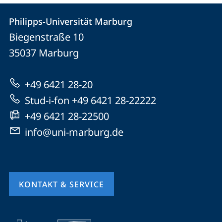
Kontakt
Kontaktinformationen
Philipps-Universität Marburg
Philipps-
und
Biegenstraße 10
Universität
Informationen
35037
Marburg
Marburg
zur
+49 6421 28-20
Website
Stud-i-fon +49 6421 28-22222
+49 6421 28-22500
info@uni-marburg.de
KONTAKT & SERVICE
Mobile-