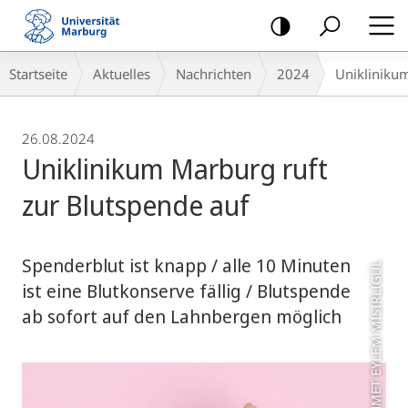
Mobile-
Navigation
Breadcrumb-
Startseite
Aktuelles
Nachrichten
2024
Uniklinikum
Navigation
26.08.2024
Uniklinikum Marburg ruft
zur Blutspende auf
Spenderblut ist knapp / alle 10 Minuten
Foto: Colourbox.de / AHMET EYLEM MISIRLIGÜL
ist eine Blutkonserve fällig / Blutspende
ab sofort auf den Lahnbergen möglich