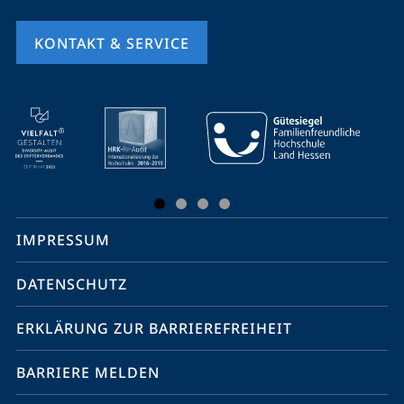
KONTAKT & SERVICE
Mobile-
Service-
Navigation
und
Social
IMPRESSUM
Media
Kontakte
DATENSCHUTZ
ERKLÄRUNG ZUR BARRIEREFREIHEIT
BARRIERE MELDEN