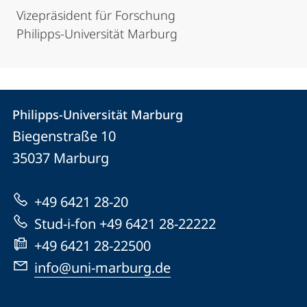
Vizepräsident für Forschung
Philipps-Universität Marburg
Kontakt
Kontaktinformationen
Philipps-Universität Marburg
Philipps-
und
Biegenstraße 10
Universität
Informationen
35037
Marburg
Marburg
zur
+49 6421 28-20
Website
Stud-i-fon +49 6421 28-22222
+49 6421 28-22500
info@uni-marburg.de