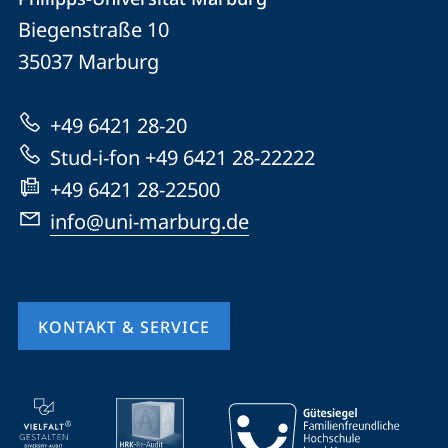
Philipps-
und
Biegenstraße 10
Universität
Informationen
35037
Marburg
Marburg
zur
+49 6421 28-20
Website
Stud-i-fon +49 6421 28-22222
+49 6421 28-22500
info@uni-marburg.de
KONTAKT & SERVICE
Mobile-
Service-