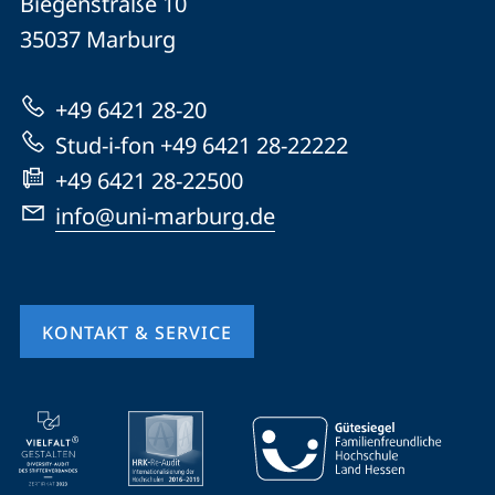
Biegenstraße 10
Universität
Informationen
35037
Marburg
Marburg
zur
+49 6421 28-20
Website
Stud-i-fon +49 6421 28-22222
+49 6421 28-22500
info@uni-marburg.de
KONTAKT & SERVICE
Mobile-
Service-
Navigation