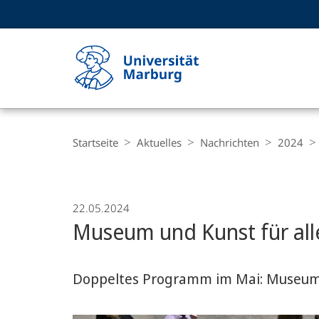
Service-
HIGH-CONTRAST VERSION
SUCHE UND SUCHERGEBNIS
Navigation
Haupt-
Navigation
Breadcrumb-
Philipps-
Navigation
Startseite
Aktuelles
Nachrichten
2024
Universität
Marburg
22.05.2024
Museum und Kunst für all
Doppeltes Programm im Mai: Museums