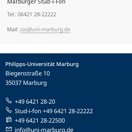
Marburger Stud-i-Fon
Tel.: 06421 28-22222
Mail:
zas@uni-marburg.de
Kontakt
Kontaktinformationen
Philipps-Universität Marburg
Philipps-
und
Biegenstraße 10
Universität
Informationen
35037
Marburg
Marburg
zur
+49 6421 28-20
Website
Stud-i-fon +49 6421 28-22222
+49 6421 28-22500
info@uni-marburg.de