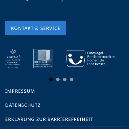
KONTAKT & SERVICE
Mobile-
Service-
Navigation
und
Social
IMPRESSUM
Media
Kontakte
DATENSCHUTZ
ERKLÄRUNG ZUR BARRIEREFREIHEIT