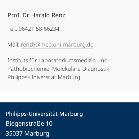
Prof. Dr. Harald Renz
Tel.: 06421 58-66234
Mail:
renzh@med.uni-marburg.de
Instituts für Laboratoriumsmedizin und
Pathobiochemie, Molekulare Diagnostik
Philipps-Universität Marburg
Kontakt
Kontaktinformationen
Philipps-Universität Marburg
Philipps-
und
Biegenstraße 10
Universität
Informationen
35037
Marburg