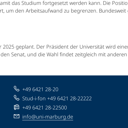
 damit das Studium fortgesetzt werden kann. Die Positi
rt, um den Arbeitsaufwand zu begrenzen. Bundesweit gi
ar 2025 geplant. Der Präsident der Universität wird ei
 den Senat, und die Wahl findet zeitgleich mit anderen
+49 6421 28-20
Stud-i-fon +49 6421 28-22222
+49 6421 28-22500
info@uni-marburg.de