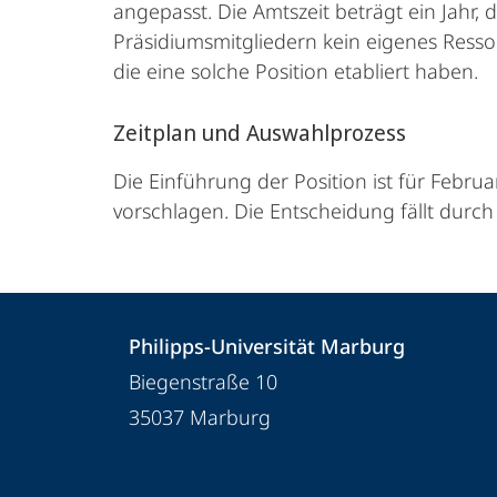
angepasst. Die Amtszeit beträgt ein Jahr,
Präsidiumsmitgliedern kein eigenes Resso
die eine solche Position etabliert haben.
Zeitplan und Auswahlprozess
Die Einführung der Position ist für Febru
vorschlagen. Die Entscheidung fällt durch
Kontakt
Kontaktinformationen
Philipps-Universität Marburg
und
Philipps-
Biegenstraße 10
Informationen
Universität
35037
Marburg
Marburg
zur
Website