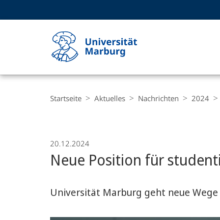
Service-
HIGH-CONTRAST VERSION
SUCHE UND SUCHERGEBNIS
Navigation
Haupt-
Navigation
Breadcrumb-
Philipps-
Navigation
Startseite
Aktuelles
Nachrichten
2024
Universität
Marburg
20.12.2024
Neue Position für student
Universität Marburg geht neue Wege