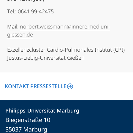
Tel.: 0641 99-42475
Mail:
norbert.weissmann@innere.med.uni-
giessen.de
Exzellenzcluster Cardio-Pulmonales Institut (CPI)
Justus-Liebig-Universität Gießen
KONTAKT PRESSESTELLE
Kontakt
Kontaktinformationen
Philipps-Universität Marburg
Philipps-
und
Biegenstraße 10
Universität
Informationen
35037
Marburg