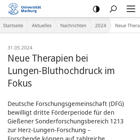
Mobile-
Navigation
Breadcrumb-
Startseite
Aktuelles
Nachrichten
2024
Neue Thera
Navigation
31.05.2024
Neue Therapien bei
Lungen-Bluthochdruck im
Fokus
Deutsche Forschungsgemeinschaft (DFG)
bewilligt dritte Förderperiode für den
Gießener Sonderforschungsbereich 1213
zur Herz-Lungen-Forschung –
Forschende können auf zahlreiche