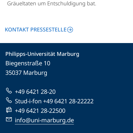
Gräueltaten um Entschuldigung bat.
KONTAKT PRESSESTELLE
Kontakt
Kontaktinformationen
Philipps-Universität Marburg
Philipps-
und
Biegenstraße 10
Universität
Informationen
35037
Marburg
Marburg
zur
+49 6421 28-20
Website
Stud-i-fon +49 6421 28-22222
+49 6421 28-22500
info@uni-marburg.de