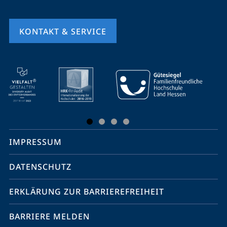
KONTAKT & SERVICE
Mobile-
Service-
Navigation
und
Social
IMPRESSUM
Media
Kontakte
DATENSCHUTZ
ERKLÄRUNG ZUR BARRIEREFREIHEIT
BARRIERE MELDEN