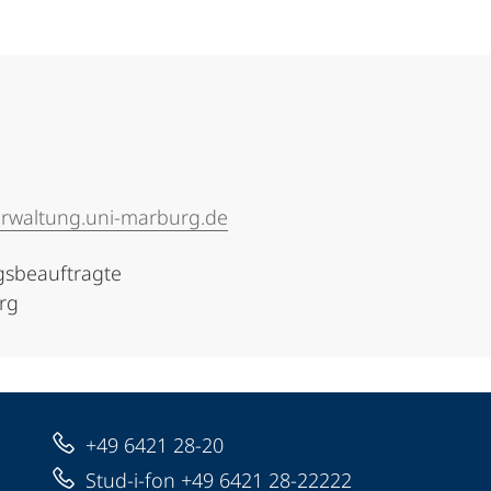
rwaltung.uni-marburg.de
llungsbeauftragte
urg
+49 6421 28-20
Stud-i-fon +49 6421 28-22222