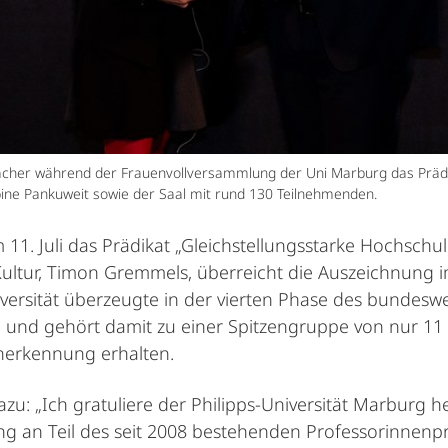
cher während der Frauenvollversammlung der Uni Marburg das Prädik
bine Pankuweit sowie der Saal mit rund 130 Teilnehmenden.
 11. Juli das Prädikat „Gleichstellungsstarke Hochschul
Kultur, Timon Gremmels, überreicht die Auszeichnung
iversität überzeugte in der vierten Phase des bundes
nd gehört damit zu einer Spitzengruppe von nur 11 H
nerkennung erhalten.
: „Ich gratuliere der Philipps-Universität Marburg her
fang an Teil des seit 2008 bestehenden Professorinne