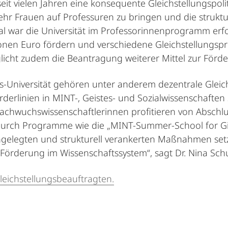
seit vielen Jahren eine konsequente Gleichstellungspolit
 mehr Frauen auf Professuren zu bringen und die struk
al war die Universität im Professorinnenprogramm erfo
ionen Euro fördern und verschiedene Gleichstellungsp
icht zudem die Beantragung weiterer Mittel zur Förder
-Universität gehören unter anderem dezentrale Gleich
erlinien in MINT-, Geistes- und Sozialwissenschaften
achwuchswissenschaftlerinnen profitieren von Abschlu
rch Programme wie die „MINT-Summer-School for Girls
ngelegten und strukturell verankerten Maßnahmen setzt 
e Förderung im Wissenschaftssystem“, sagt Dr. Nina Sc
eichstellungsbeauftragten.