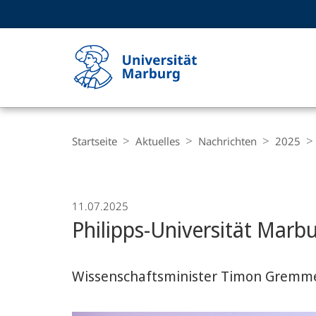
Service-
HIGH-CONTRAST VERSION
SUCHE UND SUCHERGEBNIS
Navigation
Haupt-
Navigation
Breadcrumb-
Philipps-
Navigation
Startseite
Aktuelles
Nachrichten
2025
Universität
Marburg
11.07.2025
Philipps-Universität Marb
Wissenschaftsminister Timon Gremmels