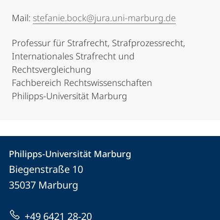
Mail:
stefanie.bock@jura.uni-marburg.de
Professur für Strafrecht, Strafprozessrecht,
Internationales Strafrecht und
Rechtsvergleichung
Fachbereich Rechtswissenschaften
Philipps-Universität Marburg
Kontakt
Kontaktinformationen
Philipps-Universität Marburg
Philipps-
und
Biegenstraße 10
Universität
Informationen
35037
Marburg
Marburg
zur
+49 6421 28-20