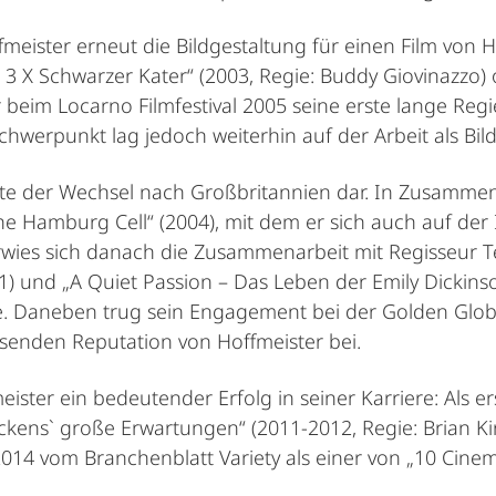
meister erneut die Bildgestaltung für einen Film von 
: 3 X Schwarzer Kater“ (2003, Regie: Buddy Giovinazzo) 
 beim Locarno Filmfestival 2005 seine erste lange Regiea
Schwerpunkt lag jedoch weiterhin auf der Arbeit als Bild
lte der Wechsel nach Großbritannien dar. In Zusammen
The Hamburg Cell“ (2004), mit dem er sich auch auf der 
rwies sich danach die Zusammenarbeit mit Regisseur T
11) und „A Quiet Passion – Das Leben der Emily Dickinso
. Daneben trug sein Engagement bei der Golden Globe
senden Reputation von Hoffmeister bei.
ster ein bedeutender Erfolg in seiner Karriere: Als er
ickens` große Erwartungen“ (2011-2012, Regie: Brian K
4 vom Branchenblatt Variety als einer von „10 Cinem