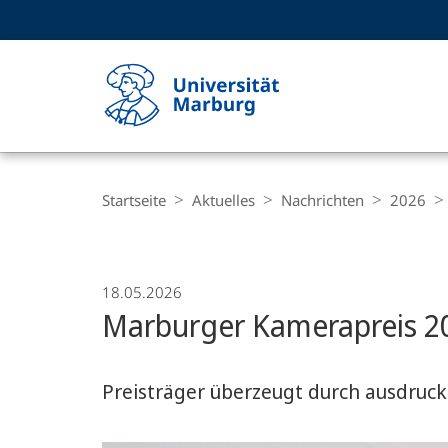
Service-
HIGH-CONTRAST VERSION
SUCHE UND SUCHERGEBNIS
Navigation
Haupt-
Navigation
Breadcrumb-
Philipps-
Navigation
Startseite
Aktuelles
Nachrichten
2026
Universität
Marburg
18.05.2026
Marburger Kamerapreis 20
Preisträger überzeugt durch ausdruck