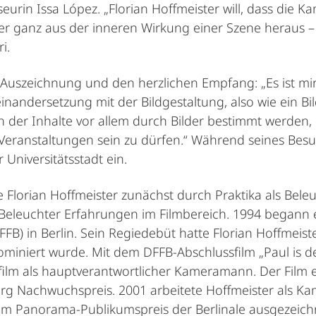
eurin Issa López. „Florian Hoffmeister will, dass die K
lder ganz aus der inneren Wirkung einer Szene heraus 
i.
e Auszeichnung und den herzlichen Empfang: „Es ist mi
dersetzung mit der Bildgestaltung, also wie ein Bild g
 in der Inhalte vor allem durch Bilder bestimmt werden,
er Veranstaltungen sein zu dürfen.“ Während seines Bes
Universitätsstadt ein.
lorian Hoffmeister zunächst durch Praktika als Beleu
r Beleuchter Erfahrungen im Filmbereich. 1994 begann
B) in Berlin. Sein Regiedebüt hatte Florian Hoffmeist
nominiert wurde. Mit dem DFFB-Abschlussfilm „Paul is 
ngfilm als hauptverantwortlicher Kameramann. Der Film
g Nachwuchspreis. 2001 arbeitete Hoffmeister als K
 dem Panorama-Publikumspreis der Berlinale ausgezeich