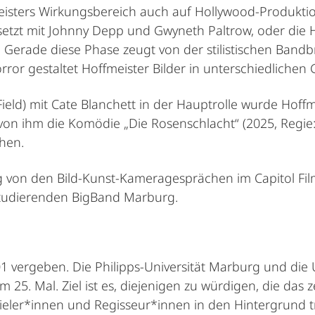
eisters Wirkungsbereich auch auf Hollywood-Produktio
setzt mit Johnny Depp und Gwyneth Paltrow, oder die H
z). Gerade diese Phase zeugt von der stilistischen Ban
ror gestaltet Hoffmeister Bilder in unterschiedlichen
ield) mit Cate Blanchett in der Hauptrolle wurde Hoffm
 von ihm die Komödie „Die Rosenschlacht“ (2025, Regie
hen.
 von den Bild-Kunst-Kameragesprächen im Capitol Film
tudierenden BigBand Marburg.
 vergeben. Die Philipps-Universität Marburg und die
5. Mal. Ziel ist es, diejenigen zu würdigen, die das ze
eler*innen und Regisseur*innen in den Hintergrund tr