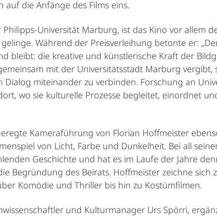
 auf die Anfänge des Films eins.
 Philipps-Universität Marburg, ist das Kino vor allem
elinge. Während der Preisverleihung betonte er: „De
nd bleibt: die kreative und künstlerische Kraft der Bild
s gemeinsam mit der Universitätsstadt Marburg vergibt,
n Dialog miteinander zu verbinden. Forschung an Univer
rt, wo sie kulturelle Prozesse begleitet, einordnet u
fgeregte Kameraführung von Florian Hoffmeister ebens
nspiel von Licht, Farbe und Dunkelheit. Bei all seinen
hlenden Geschichte und hat es im Laufe der Jahre denn
s die Begründung des Beirats. Hoffmeister zeichne sic
ber Komödie und Thriller bis hin zu Kostümfilmen.
lmwissenschaftler und Kulturmanager Urs Spörri, ergän