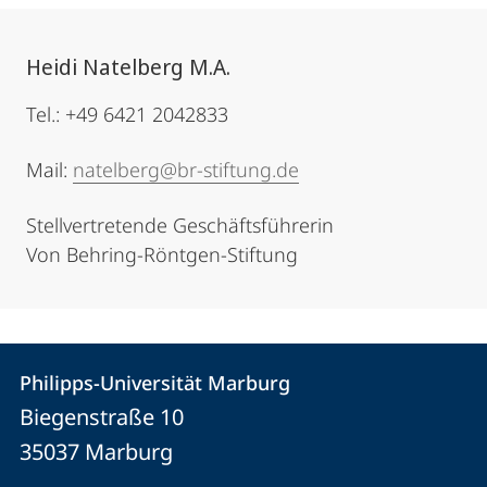
Heidi Natelberg M.A.
Tel.: +49 6421 2042833
Mail:
natelberg@br-stiftung.de
Stellvertretende Geschäftsführerin
Von Behring-Röntgen-Stiftung
Kontakt
Kontaktinformationen
Philipps-Universität Marburg
Philipps-
und
Biegenstraße 10
Universität
Informationen
35037
Marburg
Marburg