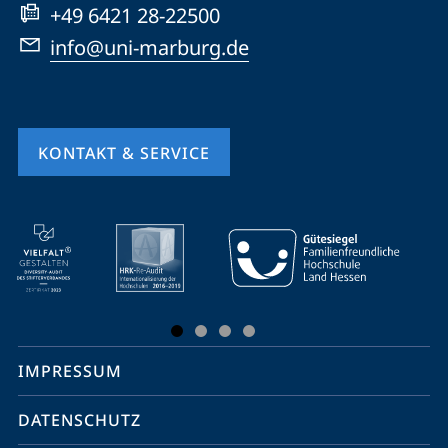
+49 6421 28-22500
info@uni-marburg.de
KONTAKT & SERVICE
Mobile-
Service-
Navigation
und
Social
IMPRESSUM
Media
Kontakte
DATENSCHUTZ