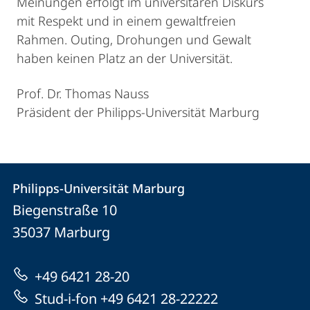
Meinungen erfolgt im universitären Diskurs
mit Respekt und in einem gewaltfreien
Rahmen. Outing, Drohungen und Gewalt
haben keinen Platz an der Universität.
Prof. Dr. Thomas Nauss
Präsident der Philipps-Universität Marburg
Kontakt
Kontaktinformationen
Philipps-Universität Marburg
Philipps-
und
Biegenstraße 10
Universität
Informationen
35037
Marburg
Marburg
zur
+49 6421 28-20
Website
Stud-i-fon +49 6421 28-22222