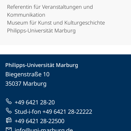
Referentin für Veranstaltungen und
Kommunikation
Museum für Kunst und Kulturgeschichte
Philipps-Universität Marburg
Kontakt
Kontaktinformationen
Philipps-Universität Marburg
Philipps-
und
Biegenstraße 10
Universität
Informationen
35037
Marburg
Marburg
zur
+49 6421 28-20
Website
Stud-i-fon +49 6421 28-22222
+49 6421 28-22500
info@uni-marburg.de