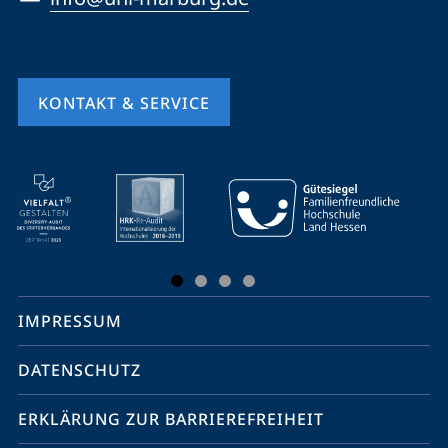
KONTAKT & SERVICE
Mobile-
Service-
Navigation
und
Social
IMPRESSUM
Media
Kontakte
DATENSCHUTZ
ERKLÄRUNG ZUR BARRIEREFREIHEIT