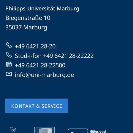
Kontakt
Kontaktinformationen
Philipps-Universität Marburg
Philipps-
und
Biegenstraße 10
Universität
Informationen
35037
Marburg
Marburg
zur
+49 6421 28-20
Website
Stud-i-fon +49 6421 28-22222
+49 6421 28-22500
info@uni-marburg.de
KONTAKT & SERVICE
Mobile-