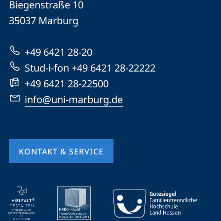
und
Biegenstraße 10
Universität
Informationen
35037
Marburg
Marburg
zur
+49 6421 28-20
Website
Stud-i-fon +49 6421 28-22222
+49 6421 28-22500
info@uni-marburg.de
KONTAKT & SERVICE
Mobile-
Service-
Navigation