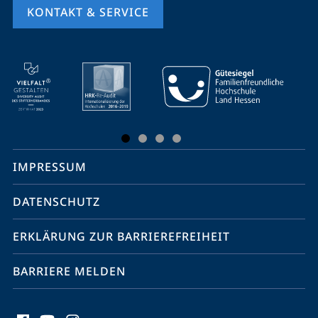
KONTAKT & SERVICE
Mobile-
Service-
Navigation
und
Social
IMPRESSUM
Media
Kontakte
DATENSCHUTZ
ERKLÄRUNG ZUR BARRIEREFREIHEIT
BARRIERE MELDEN