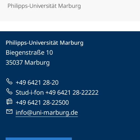
Philipps-Universität Marburg
Kontakt
Kontaktinformationen
Philipps-Universität Marburg
Philipps-
und
Biegenstraße 10
Universität
Informationen
35037
Marburg
Marburg
zur
+49 6421 28-20
Website
Stud-i-fon +49 6421 28-22222
+49 6421 28-22500
info@uni-marburg.de