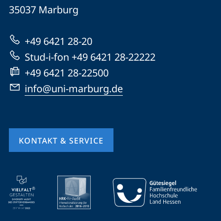
Universität
Informationen
35037
Marburg
Marburg
zur
+49 6421 28-20
Website
Stud-i-fon +49 6421 28-22222
+49 6421 28-22500
info@uni-marburg.de
KONTAKT & SERVICE
Mobile-
Service-
Navigation