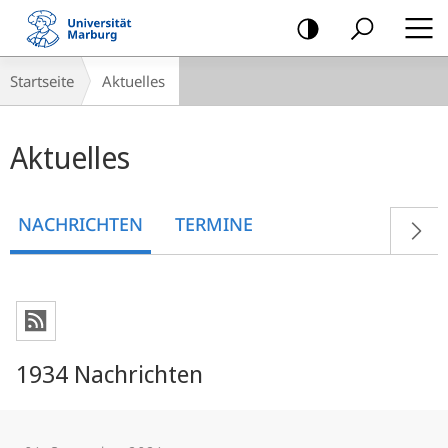
Mobile-
Navigation
Breadcrumb-
Startseite
Aktuelles
Navigation
Hauptinhalt
Aktuelles
NACHRICHTEN
TERMINE
1934 Nachrichten