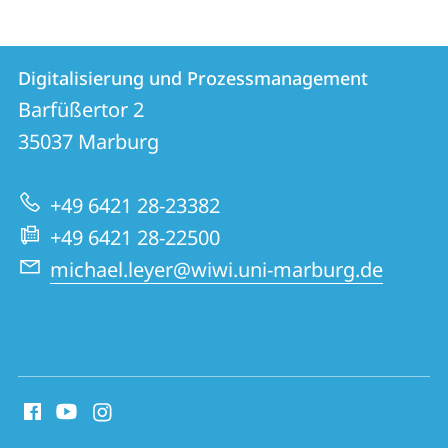
Kontakt
Kontaktinformationen
Digitalisierung und Prozessmanagement
Digitalisierung
und
Barfüßertor 2
und
Informationen
35037
Marburg
Prozessmanagement
zur
+49 6421 28-23382
Website
+49 6421 28-22500
michael.leyer@wiwi.uni-marburg.de
Social
Media