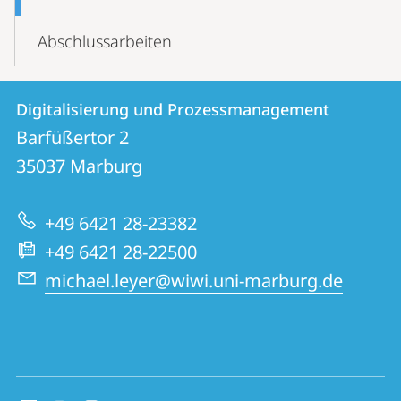
Abschlussarbeiten
Kontakt
Kontaktinformationen
Digitalisierung und Prozessmanagement
Digitalisierung
und
Barfüßertor 2
und
Informationen
35037
Marburg
Prozessmanagement
zur
+49 6421 28-23382
Website
+49 6421 28-22500
michael.leyer@wiwi.uni-marburg.de
Social