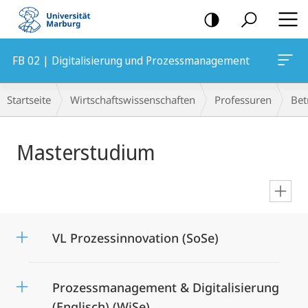
Mobile-
Navigation
FB 02 | Digitalisierung und Prozessmanagement
Breadcrumb-
Startseite
Wirtschaftswissenschaften
Professuren
Bet
Navigation
Hauptinhalt
Masterstudium
en
VL Prozessinnovation (SoSe)
Prozessmanagement & Digitalisierung
(Englisch) (WiSe)