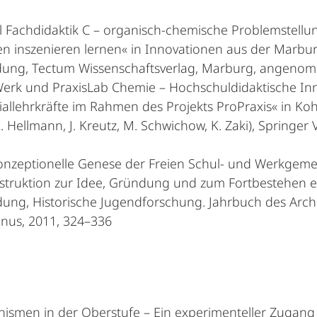
l Fachdidaktik C – organisch-chemische Problemstellun
n inszenieren lernen« in Innovationen aus der Marburg
ildung, Tectum Wissenschaftsverlag, Marburg, angen
fiWerk und PraxisLab Chemie – Hochschuldidaktische I
llehrkräfte im Rahmen des Projekts ProPraxis« in Koh
 Hellmann, J. Kreutz, M. Schwichow, K. Zaki), Springer
 konzeptionelle Genese der Freien Schul- und Werkgeme
nstruktion zur Idee, Gründung und zum Fortbestehen
ng, Historische Jugendforschung. Jahrbuch des Arch
nus, 2011, 324–336
nismen in der Oberstufe – Ein experimenteller Zugan