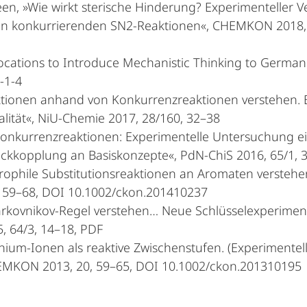
ween, »Wie wirkt sterische Hinderung? Experimenteller 
in konkurrierenden SN2-Reaktionen«, CHEMKON 2018, 
bocations to Introduce Mechanistic Thinking to German
-1-4
aktionen anhand von Konkurrenzreaktionen verstehen. 
ität«, NiU-Chemie 2017, 28/160, 32–38
2-Konkurrenzreaktionen: Experimentelle Untersuchung 
ückkopplung an Basiskonzepte«, PdN-ChiS 2016, 65/1, 
trophile Substitutionsreaktionen an Aromaten verstehe
, 59–68, DOI 10.1002/ckon.201410237
arkovnikov-Regel verstehen… Neue Schlüsselexperiment
, 64/3, 14–18, PDF
enium-Ionen als reaktive Zwischenstufen. (Experimente
HEMKON 2013, 20, 59–65, DOI 10.1002/ckon.201310195