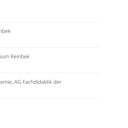
inbek
sium Reinbek
hemie, AG Fachdidaktik der