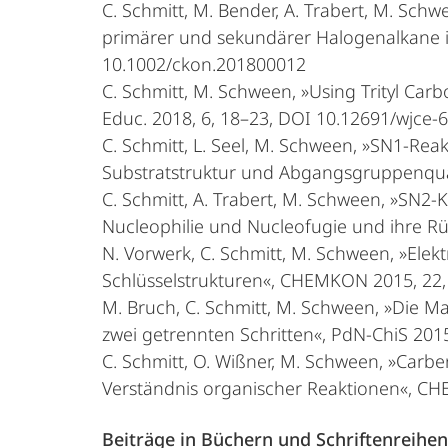
C. Schmitt, M. Bender, A. Trabert, M. Sch
primärer und sekundärer Halogenalkane 
10.1002/ckon.201800012
C. Schmitt, M. Schween, »Using Trityl Car
Educ. 2018, 6, 18–23, DOI 10.12691/wjce-6
C. Schmitt, L. Seel, M. Schween, »SN1-Re
Substratstruktur und Abgangsgruppenqual
C. Schmitt, A. Trabert, M. Schween, »SN
Nucleophilie und Nucleofugie und ihre R
N. Vorwerk, C. Schmitt, M. Schween, »Elek
Schlüsselstrukturen«, CHEMKON 2015, 22
M. Bruch, C. Schmitt, M. Schween, »Die M
zwei getrennten Schritten«, PdN-ChiS 2015
C. Schmitt, O. Wißner, M. Schween, »Carb
Verständnis organischer Reaktionen«, C
Beiträge in Büchern und Schriftenreihen