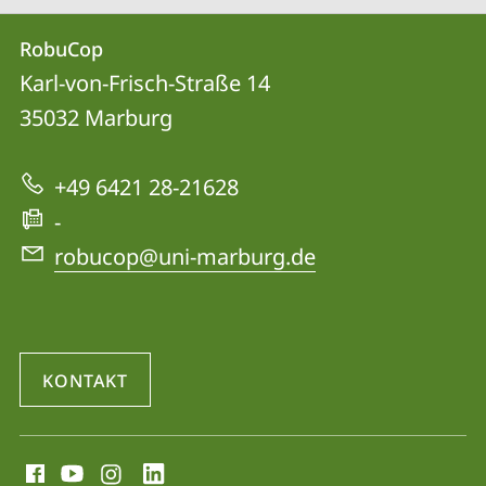
Kontakt
Kontaktinformationen
RobuCop
RobuCop
und
Karl-von-Frisch-Straße 14
Informationen
35032
Marburg
zur
+49 6421 28-21628
Website
-
robucop@uni-marburg.de
KONTAKT
Social