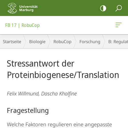
Mobile-
Navigation
FB 17 | RobuCop
Breadcrumb-
Startseite
Biologie
RobuCop
Forschung
B: Regula
Navigation
Hauptinhalt
Stressantwort der
Proteinbiogenese/Translation
Felix Willmund, Dascha Khalfine
Fragestellung
Welche Faktoren regulieren eine angepasste