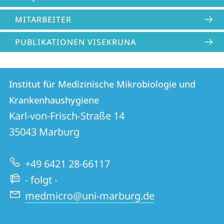
MITARBEITER
PUBLIKATIONEN VISEKRUNA
Kontakt
Kontaktinformationen
Institut für Medizinische Mikrobiologie und
Institut
und
Krankenhaushygiene
für
Informationen
Karl-von-Frisch-Straße 14
Medizinische
35043
Marburg
zur
Mikrobiologie
Website
und
+49 6421 28-66117
Krankenhaushygiene
- folgt -
medmicro@uni-marburg.de