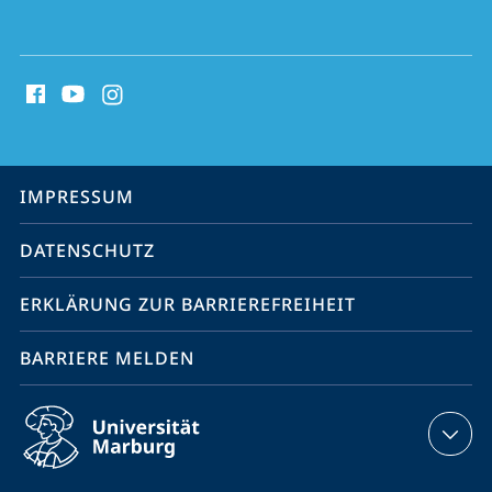
Social
Media
Kontakte
Service-
IMPRESSUM
Navigation
DATENSCHUTZ
ERKLÄRUNG ZUR BARRIEREFREIHEIT
BARRIERE MELDEN