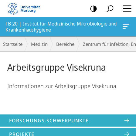
Mobile-
Navigation
FB 20 | Institut für Medizinische Mikrobiologie und
e
Krankenhaushygiene
Hauptinhalt
Breadcrumb-
Startseite
Medizin
Bereiche
Zentrum für Infektion, 
Navigation
Arbeitsgruppe Visekruna
Informationen zur Arbeitsgruppe Visekruna
FORSCHUNGS-SCHWERPUNKTE
PROJEKTE