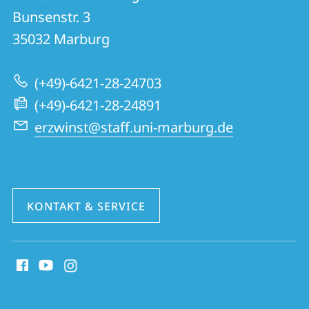
Institut
und
Bunsenstr. 3
für
Informationen
35032
Marburg
Erziehungswissenschaft
zur
(+49)-6421-28-24703
Website
(+49)-6421-28-24891
erzwinst@staff.uni-marburg.de
KONTAKT & SERVICE
Social
Media
Kontakte