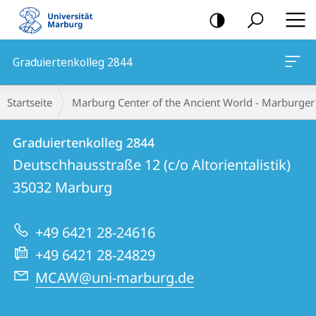
Mobile-
Navigation
Graduiertenkolleg 2844
Breadcrumb-
Startseite
Marburg Center of the Ancient World - Marburge
Navigation
Kontakt
Kontaktinformationen
Graduiertenkolleg 2844
Graduiertenkolleg
und
Deutschhausstraße 12 (c/o Altorientalistik)
2844
Informationen
35032
Marburg
zur
+49 6421 28-24616
Website
+49 6421 28-24829
MCAW@uni-marburg.de