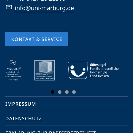
info@uni-marburg.de
KONTAKT & SERVICE
Mobile-
Service-
Navigation
und
Social
IMPRESSUM
Media
Kontakte
DATENSCHUTZ