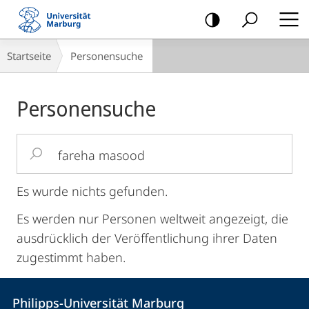
Mobile-
Navigation
Breadcrumb-
Startseite
Personensuche
Navigation
Personensuche
Suchbegriff
eingeben
Es wurde nichts gefunden.
Es werden nur Personen weltweit angezeigt, die
ausdrücklich der Veröffentlichung ihrer Daten
zugestimmt haben.
Kontakt
Kontaktinformationen
Philipps-Universität Marburg