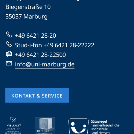
Philipps-
und
Biegenstraße 10
Universität
Informationen
35037
Marburg
Marburg
zur
+49 6421 28-20
Website
Stud-i-fon +49 6421 28-22222
+49 6421 28-22500
info@uni-marburg.de
KONTAKT & SERVICE
Mobile-
Service-