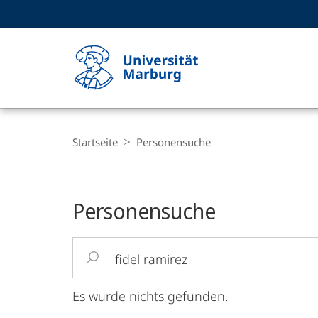
Service-
HIGH-CONTRAST VERSION
SUCHE UND SUCHERGEBNIS
Navigation
Haupt-
Navigation
Breadcrumb-
Philipps-
Navigation
Startseite
Personensuche
Universität
Marburg
Personensuche
Suchbegriff
eingeben
Es wurde nichts gefunden.