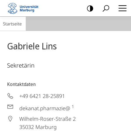
Mobile-
Navigation
Breadcrumb-
Startseite
Navigation
Gabriele Lins
Sekretärin
Kontaktdaten
+49 6421 28-25891
1
dekanat.pharmazie@
Wilhelm-Roser-Straße 2
35032
Marburg