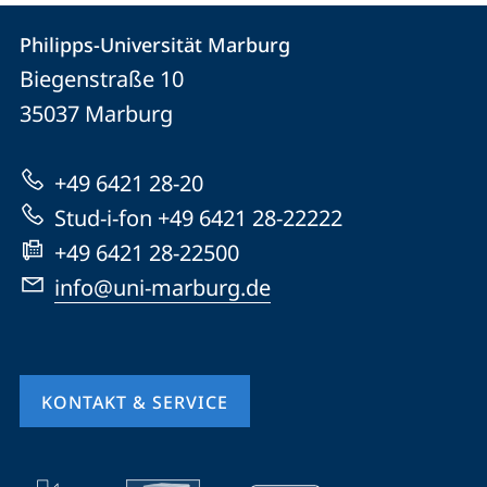
Kontakt
Kontaktinformationen
Philipps-Universität Marburg
Philipps-
und
Biegenstraße 10
Universität
Informationen
35037
Marburg
Marburg
zur
+49 6421 28-20
Website
Stud-i-fon +49 6421 28-22222
+49 6421 28-22500
info@uni-marburg.de
KONTAKT & SERVICE
Mobile-