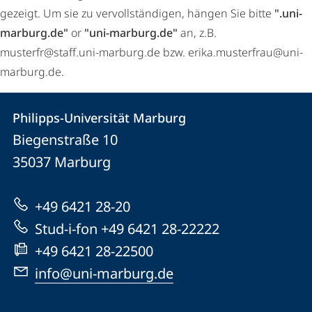
gezeigt. Um sie zu vervollständigen, hängen Sie bitte
".uni-
marburg.de"
or
"uni-marburg.de"
an, z.B.
musterfr@staff.uni-marburg.de bzw. erika.musterfrau@uni-
marburg.de.
Kontakt
Kontaktinformationen
Philipps-Universität Marburg
Philipps-
und
Biegenstraße 10
Universität
Informationen
35037
Marburg
Marburg
zur
+49 6421 28-20
Website
Stud-i-fon +49 6421 28-22222
+49 6421 28-22500
info@uni-marburg.de