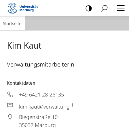
Mobile-
Navigation
Breadcrumb-
Startseite
Navigation
Kim Kaut
Verwaltungsmitarbeiterin
Kontaktdaten
+49 6421 28-26135
1
kim.kaut@verwaltung
Biegenstraße 10
35032
Marburg