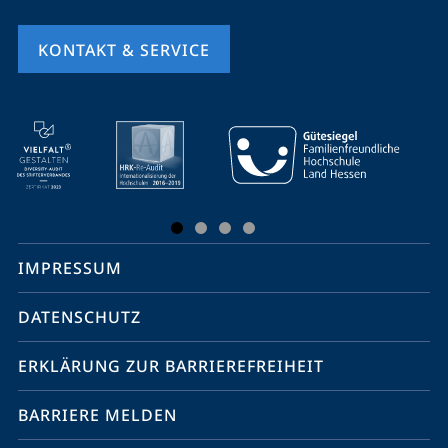
KONTAKT & SERVICE
Mobile-
Service-
Navigation
und
Social
IMPRESSUM
Media
Kontakte
DATENSCHUTZ
ERKLÄRUNG ZUR BARRIEREFREIHEIT
BARRIERE MELDEN