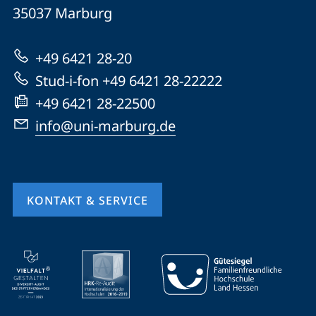
Universität
Informationen
35037
Marburg
Marburg
zur
+49 6421 28-20
Website
Stud-i-fon +49 6421 28-22222
+49 6421 28-22500
info@uni-marburg.de
KONTAKT & SERVICE
Mobile-
Service-
Navigation