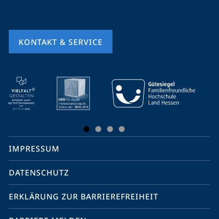
KONTAKT & SERVICE
Mobile-
Service-
Navigation
und
Social
IMPRESSUM
Media
Kontakte
DATENSCHUTZ
ERKLÄRUNG ZUR BARRIEREFREIHEIT