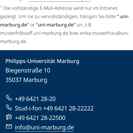
1
Die vollständige E-Mail-Adresse wird nur im Intranet
gezeigt. Um sie zu vervollständigen, hängen Sie bitte
".uni-
marburg.de"
or
"uni-marburg.de"
an, z.B.
musterfr@staff.uni-marburg.de bzw. erika.musterfrau@uni-
marburg.de.
Kontakt
Kontaktinformationen
Philipps-Universität Marburg
Philipps-
und
Biegenstraße 10
Universität
Informationen
35037
Marburg
Marburg
zur
+49 6421 28-20
Website
Stud-i-fon +49 6421 28-22222
+49 6421 28-22500
info@uni-marburg.de