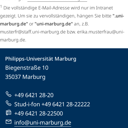
1
Die vollständige E-Mail-Adresse wird nur im Intranet
gezeigt. Um sie zu vervollständigen, hängen Sie bitte
".uni-
marburg.de"
or
"uni-marburg.de"
an, z.B.
musterfr@staff.uni-marburg.de bzw. erika.musterfrau@uni-
marburg.de.
Kontakt
Kontaktinformationen
Philipps-Universität Marburg
Philipps-
und
Biegenstraße 10
Universität
Informationen
35037
Marburg
Marburg
zur
+49 6421 28-20
Website
Stud-i-fon +49 6421 28-22222
+49 6421 28-22500
info@uni-marburg.de