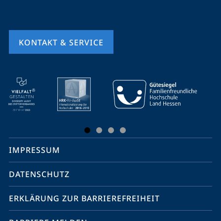
KONTAKT & SERVICE
Mobile-
Service-
Navigation
und
Social
IMPRESSUM
Media
Kontakte
DATENSCHUTZ
ERKLÄRUNG ZUR BARRIEREFREIHEIT