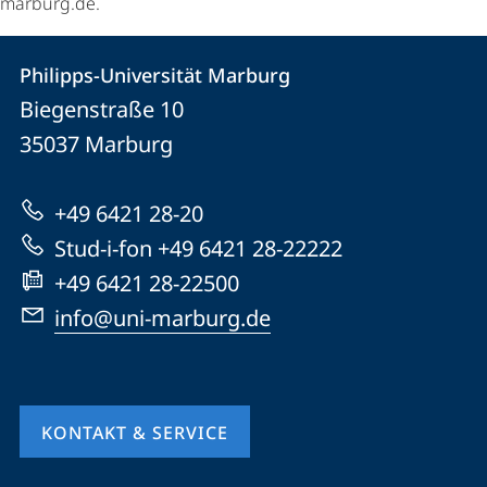
marburg.de.
Kontakt
Kontaktinformationen
Philipps-Universität Marburg
Philipps-
und
Biegenstraße 10
Universität
Informationen
35037
Marburg
Marburg
zur
+49 6421 28-20
Website
Stud-i-fon +49 6421 28-22222
+49 6421 28-22500
info@uni-marburg.de
KONTAKT & SERVICE