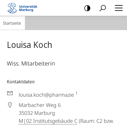
Mobile-
Navigation
Breadcrumb-
Startseite
Navigation
Louisa Koch
Wiss. Mitarbeiterin
Kontaktdaten
1
louisa.koch@pharmazie
Marbacher Weg 6
35032
Marburg
M|02 Institutsgebäude C
(Raum: C2 bzw.