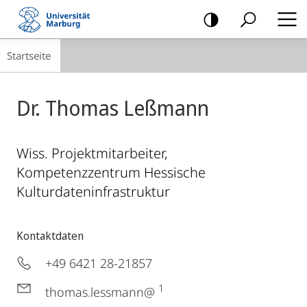
Mobile-
Navigation
Breadcrumb-
Startseite
Navigation
Dr. Thomas Leßmann
Wiss. Projektmitarbeiter,
Kompetenzzentrum Hessische
Kulturdateninfrastruktur
Kontaktdaten
+49 6421 28-21857
1
thomas.lessmann@