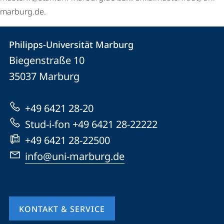
marburg.de.
Kontakt
Kontaktinformationen
Philipps-Universität Marburg
Philipps-
und
Biegenstraße 10
Universität
Informationen
35037
Marburg
Marburg
zur
+49 6421 28-20
Website
Stud-i-fon +49 6421 28-22222
+49 6421 28-22500
info@uni-marburg.de
KONTAKT & SERVICE