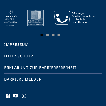
Mobile-
Service-
Navigation
und
Social
IMPRESSUM
Media
Kontakte
DATENSCHUTZ
ERKLÄRUNG ZUR BARRIEREFREIHEIT
BARRIERE MELDEN