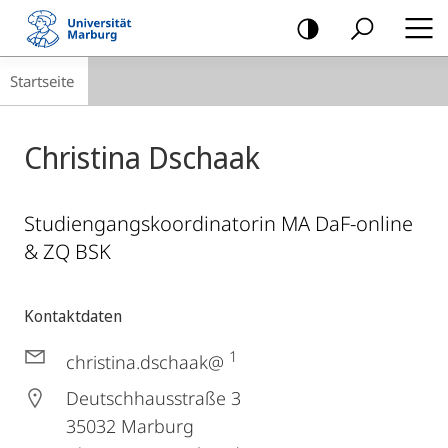
Mobile-
Navigation
Breadcrumb-
Startseite
Navigation
Christina Dschaak
Studiengangskoordinatorin MA DaF-online
& ZQ BSK
Kontaktdaten
1
christina.dschaak@
Deutschhausstraße 3
35032
Marburg