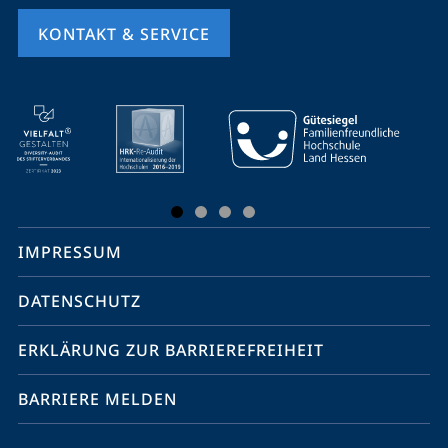
KONTAKT & SERVICE
Mobile-
Service-
Navigation
und
Social
IMPRESSUM
Media
Kontakte
DATENSCHUTZ
ERKLÄRUNG ZUR BARRIEREFREIHEIT
BARRIERE MELDEN