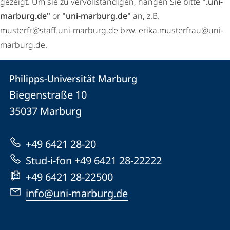
gezeigt. Um sie zu vervollständigen, hängen Sie bitte
".uni-
marburg.de"
or
"uni-marburg.de"
an, z.B.
musterfr@staff.uni-marburg.de bzw. erika.musterfrau@uni-
marburg.de.
Kontakt
Kontaktinformationen
Philipps-Universität Marburg
Philipps-
und
Biegenstraße 10
Universität
Informationen
35037
Marburg
Marburg
zur
+49 6421 28-20
Website
Stud-i-fon +49 6421 28-22222
+49 6421 28-22500
info@uni-marburg.de