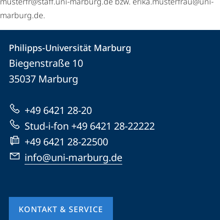
musterfr@staff.uni-marburg.de bzw. erika.musterfrau@uni-
marburg.de.
Kontakt
Kontaktinformationen
Philipps-Universität Marburg
Philipps-
und
Biegenstraße 10
Universität
Informationen
35037
Marburg
Marburg
zur
+49 6421 28-20
Website
Stud-i-fon +49 6421 28-22222
+49 6421 28-22500
info@uni-marburg.de
KONTAKT & SERVICE