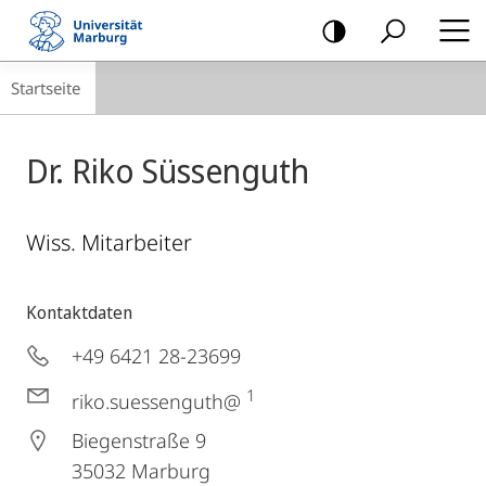
Mobile-
Navigation
Breadcrumb-
Startseite
Navigation
Dr. Riko Süssenguth
Wiss. Mitarbeiter
Kontaktdaten
+49 6421 28-23699
1
riko.suessenguth@
Biegenstraße 9
35032
Marburg