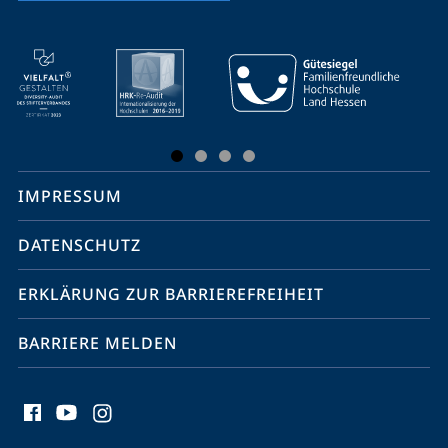
Mobile-
Service-
Navigation
und
Social
IMPRESSUM
Media
Kontakte
DATENSCHUTZ
ERKLÄRUNG ZUR BARRIEREFREIHEIT
BARRIERE MELDEN