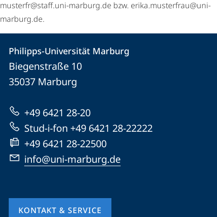
musterfr@staff.uni-marburg.de bzw. erika.musterfrau@uni-
marburg.de.
Kontakt
Kontaktinformationen
Philipps-Universität Marburg
Philipps-
und
Biegenstraße 10
Universität
Informationen
35037
Marburg
Marburg
zur
+49 6421 28-20
Website
Stud-i-fon +49 6421 28-22222
+49 6421 28-22500
info@uni-marburg.de
KONTAKT & SERVICE