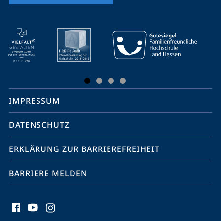
Mobile-
Service-
Navigation
und
Social
IMPRESSUM
Media
Kontakte
DATENSCHUTZ
ERKLÄRUNG ZUR BARRIEREFREIHEIT
BARRIERE MELDEN