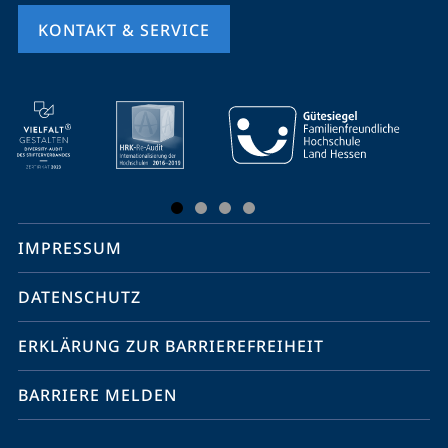
KONTAKT & SERVICE
Mobile-
Service-
Navigation
und
Social
IMPRESSUM
Media
Kontakte
DATENSCHUTZ
ERKLÄRUNG ZUR BARRIEREFREIHEIT
BARRIERE MELDEN