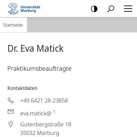
Mobile-
Navigation
Breadcrumb-
Startseite
Navigation
Dr. Eva Matick
Praktikumsbeauftragte
Kontaktdaten
+49 6421 28-23858
1
eva.matick@
Gutenbergstraße 18
35032
Marburg