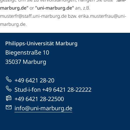
marburg.de"
or
"uni-marburg.de"
an, z.B.
musterfr@staff.uni-marburg.de bzw. erika.musterfrau@uni-
marburg.de.
Kontakt
Kontaktinformationen
Philipps-Universität Marburg
Philipps-
und
Biegenstraße 10
Universität
Informationen
35037
Marburg
Marburg
zur
+49 6421 28-20
Website
Stud-i-fon +49 6421 28-22222
+49 6421 28-22500
info@uni-marburg.de