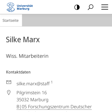
Mobile-
Navigation
Breadcrumb-
Startseite
Navigation
Silke Marx
Wiss. Mitarbeiterin
Kontaktdaten
1
silke.marx@staff
Pilgrimstein 16
35032
Marburg
B|05 Forschungszentrum Deutscher