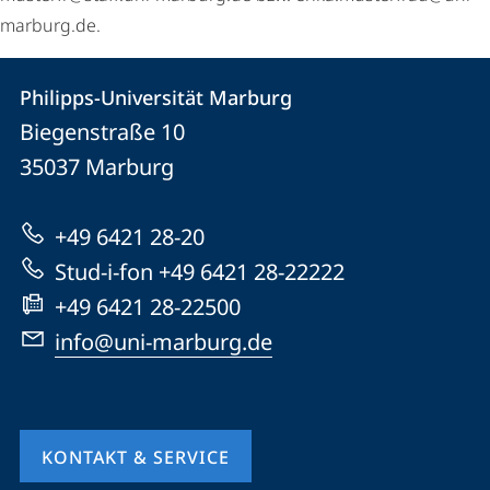
marburg.de.
Kontakt
Kontaktinformationen
Philipps-Universität Marburg
Philipps-
und
Biegenstraße 10
Universität
Informationen
35037
Marburg
Marburg
zur
+49 6421 28-20
Website
Stud-i-fon +49 6421 28-22222
+49 6421 28-22500
info@uni-marburg.de
KONTAKT & SERVICE