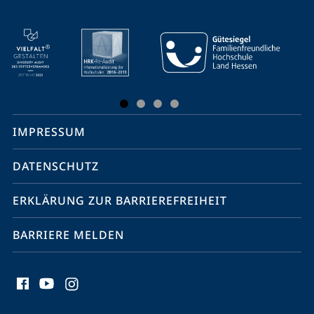
Mobile-
Service-
Navigation
und
Social
IMPRESSUM
Media
Kontakte
DATENSCHUTZ
ERKLÄRUNG ZUR BARRIEREFREIHEIT
BARRIERE MELDEN