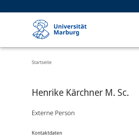
Service-
HIGH-CONTRAST VERSION
SUCHE UND SUCHERGEBNIS
Navigation
Haupt-
Navigation
Breadcrumb-
Philipps-
Navigation
Startseite
Universität
Marburg
Henrike Kärchner M. Sc.
Externe Person
Kontaktdaten