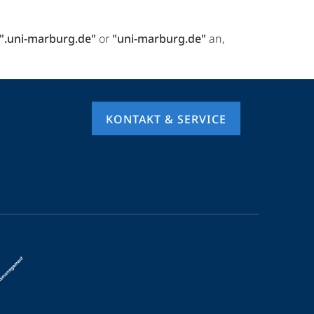
".uni-marburg.de"
or
"uni-marburg.de"
an,
KONTAKT & SERVICE