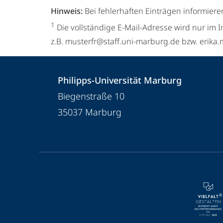
Hinweis:
Bei fehlerhaften Einträgen informiere
1
Die vollständige E-Mail-Adresse wird nur im I
z.B. musterfr@staff.uni-marburg.de bzw. erik
Kontakt
Kontaktinformationen
Philipps-Universität Marburg
und
Philipps-
Biegenstraße 10
Informationen
Universität
35037
Marburg
Marburg
zur
Website
Service-
Navigation
und
Social