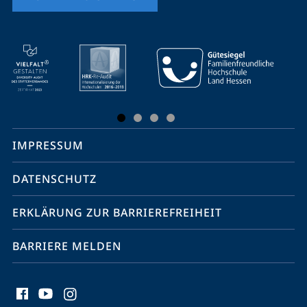
Mobile-
Service-
Navigation
und
Social
IMPRESSUM
Media
Kontakte
DATENSCHUTZ
ERKLÄRUNG ZUR BARRIEREFREIHEIT
BARRIERE MELDEN