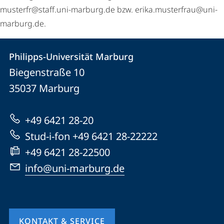
musterfr@staff.uni-marburg.de bzw. erika.musterfrau@uni-
marburg.de.
Kontakt
Kontaktinformationen
Philipps-Universität Marburg
Philipps-
und
Biegenstraße 10
Universität
Informationen
35037
Marburg
Marburg
zur
+49 6421 28-20
Website
Stud-i-fon +49 6421 28-22222
+49 6421 28-22500
info@uni-marburg.de
KONTAKT & SERVICE