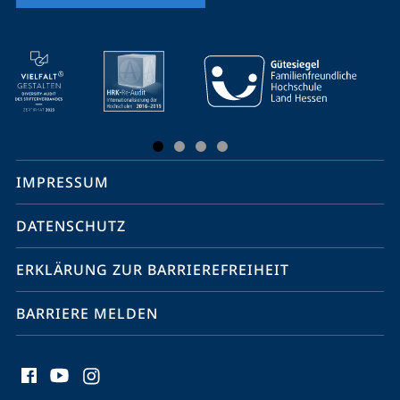
Mobile-
Service-
Navigation
und
Social
IMPRESSUM
Media
Kontakte
DATENSCHUTZ
ERKLÄRUNG ZUR BARRIEREFREIHEIT
BARRIERE MELDEN