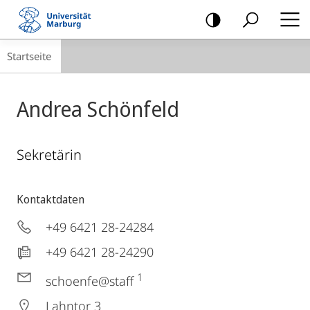
Mobile-
Navigation
Breadcrumb-
Startseite
Navigation
Andrea Schönfeld
Sekretärin
Kontaktdaten
+49 6421 28-24284
+49 6421 28-24290
1
schoenfe@staff
Lahntor 3