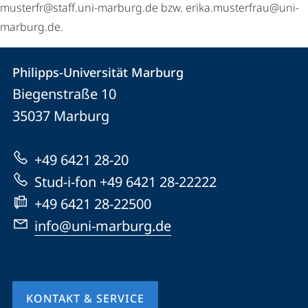
musterfr@staff.uni-marburg.de bzw. erika.musterfrau@uni-
marburg.de.
Kontakt
Kontaktinformationen
Philipps-Universität Marburg
Philipps-
und
Biegenstraße 10
Universität
Informationen
35037
Marburg
Marburg
zur
+49 6421 28-20
Website
Stud-i-fon +49 6421 28-22222
+49 6421 28-22500
info@uni-marburg.de
KONTAKT & SERVICE