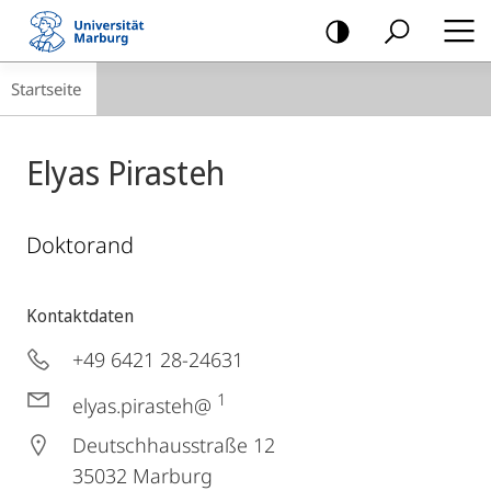
Mobile-
Navigation
Breadcrumb-
Startseite
Navigation
Elyas Pirasteh
Doktorand
Kontaktdaten
+49 6421 28-24631
1
elyas.pirasteh@
Deutschhausstraße 12
35032
Marburg