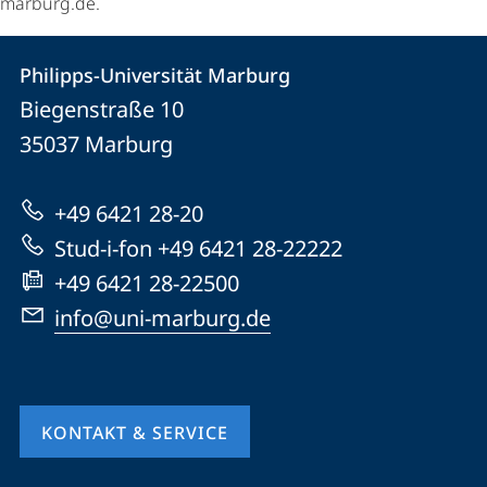
marburg.de.
Kontakt
Kontaktinformationen
Philipps-Universität Marburg
Philipps-
und
Biegenstraße 10
Universität
Informationen
35037
Marburg
Marburg
zur
+49 6421 28-20
Website
Stud-i-fon +49 6421 28-22222
+49 6421 28-22500
info@uni-marburg.de
KONTAKT & SERVICE