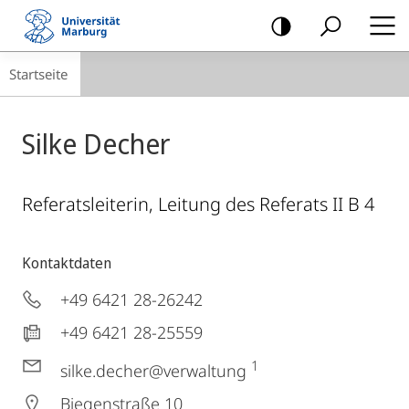
Mobile-
Navigation
Breadcrumb-
Startseite
Navigation
Silke Decher
Referatsleiterin, Leitung des Referats II B 4
Kontaktdaten
+49 6421 28-26242
+49 6421 28-25559
1
silke.decher@verwaltung
Biegenstraße 10