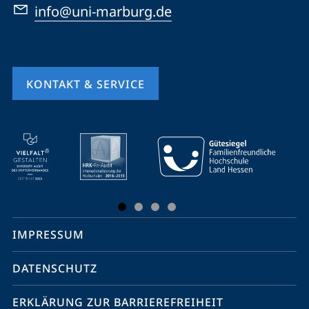
info@uni-marburg.de
KONTAKT & SERVICE
Mobile-
Service-
Navigation
und
Social
IMPRESSUM
Media
Kontakte
DATENSCHUTZ
ERKLÄRUNG ZUR BARRIEREFREIHEIT