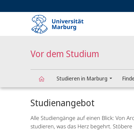
Service-
HIGH-CONTRAST VERSION
SUCHE UND SUCHERGEBNIS
Navigation
Haupt-
Navigation
Vor dem Studium
Studieren in Marburg
Find
Vor
Studienangebot
dem
Alle Studiengänge auf einen Blick: Von Ar
Studium
studieren, was das Herz begehrt. Stöber